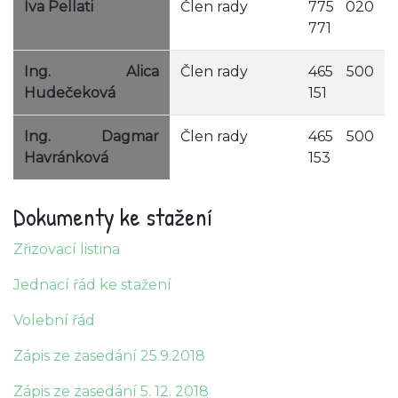
Iva Pellati
Člen rady
775 020
771
Ing. Alica
Člen rady
465 500
Hudečeková
151
Ing. Dagmar
Člen rady
465 500
Havránková
153
Dokumenty ke stažení
Zřizovací listina
Jednací řád ke stažení
Volební řád
Zápis ze zasedání 25.9.2018
Zápis ze zasedání 5. 12. 2018