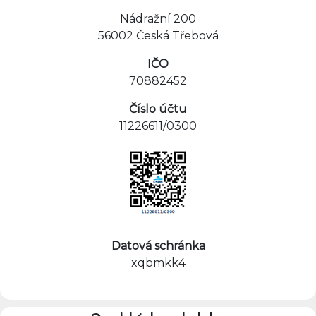
Nádražní 200
56002 Česká Třebová
IČO
70882452
Číslo účtu
11226611/0300
Datová schránka
xqbmkk4