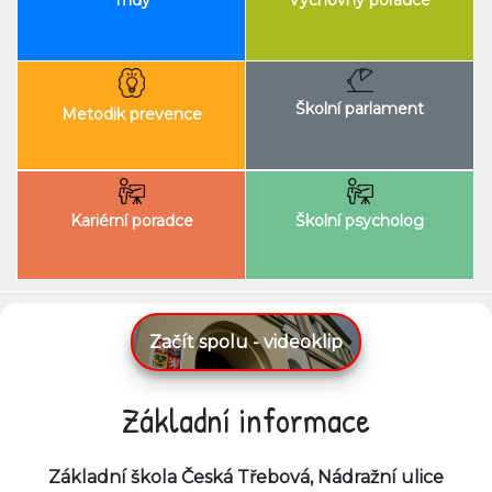
Výchovný poradce
Třídy
Školní parlament
Metodik prevence
Kariérní poradce
Školní psycholog
Začít spolu - videoklip
Základní informace
Základní škola Česká Třebová, Nádražní ulice