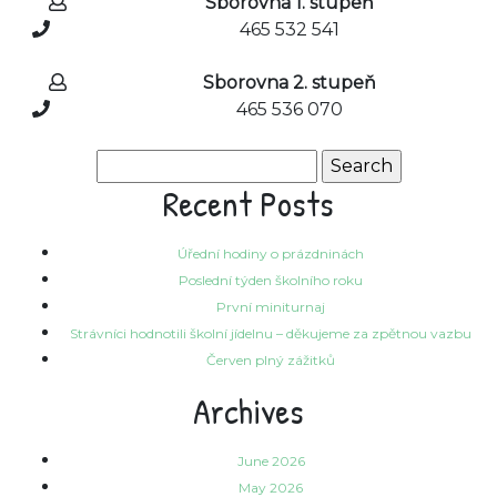
Sborovna 1. stupeň
465 532 541
Sborovna 2. stupeň
465 536 070
Search
for:
Recent Posts
Úřední hodiny o prázdninách
Poslední týden školního roku
První miniturnaj
Strávníci hodnotili školní jídelnu – děkujeme za zpětnou vazbu
Červen plný zážitků
Archives
June 2026
May 2026