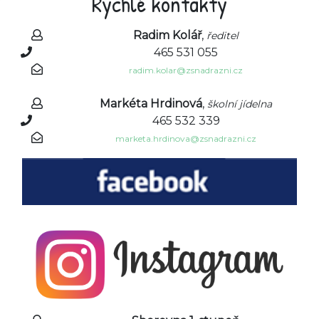
Rychlé kontakty
Radim Kolář
,
ředitel
465 531 055
radim.kolar@zsnadrazni.cz
Markéta Hrdinová
,
školní jídelna
465 532 339
marketa.hrdinova@zsnadrazni.cz