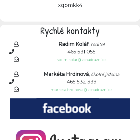
xqbmkk4
Rychlé kontakty
Radim Kolář
,
ředitel
465 531 055
radim.kolar@zsnadrazni.cz
Markéta Hrdinová
,
školní jídelna
465 532 339
marketa.hrdinova@zsnadrazni.cz