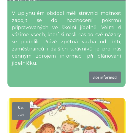
ZPĚTNOU VAZBU
V uplynulém období měli strávníci možnost
zapojit se do hodnocení pokrmů
připravovaných ve školní jídelně. Velmi si
vážíme všech, kteří si našli čas ao své názory
se podělili. Právě zpětná vazba od dětí,
zaměstnanců i dalších strávníků je pro nás
cenným zdrojem informací při plánování
jídelníčku.
více informací
03.
Jun