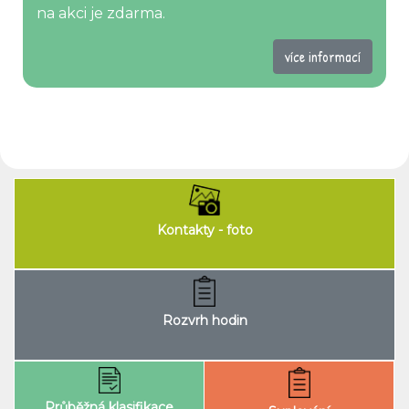
na akci je zdarma.
více informací
Kontakty - foto
Rozvrh hodin
Průběžná klasifikace