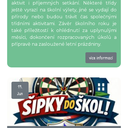
aktivit i příjemných setkání. Některé třídy
ještě vyrazí na školní výlety, jiné se vydají do
přírody nebo budou trávit čas společnými
třídními aktivitami. Závěr školního roku je
také příležitostí k ohlédnutí za uplynulými
měsíci, dokončení rozpracovaných úkolů a
přípravě na zasloužené letní prázdniny.
více informací
19.
Jun