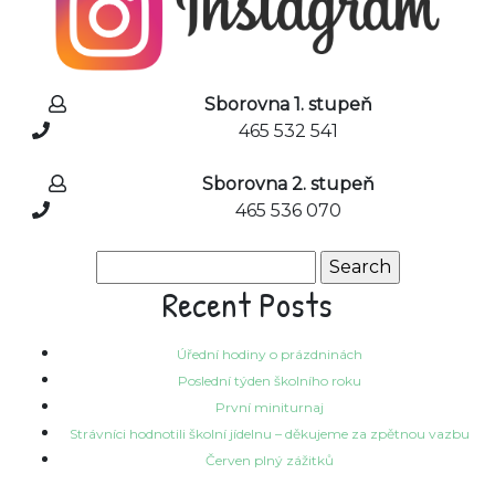
Sborovna 1. stupeň
465 532 541
Sborovna 2. stupeň
465 536 070
Search
for:
Recent Posts
Úřední hodiny o prázdninách
Poslední týden školního roku
První miniturnaj
Strávníci hodnotili školní jídelnu – děkujeme za zpětnou vazbu
Červen plný zážitků