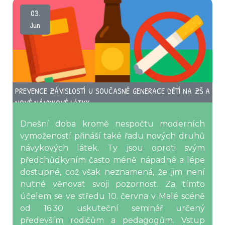
03.
Jun
PREVENCE ZÁVISLOSTÍ U SOUČASNÉ GENERACE DĚTÍ NA ZŠ A
NOVÉ NÁVYKOVÉ LÁTKY
Dnešní doba kromě nespočtu moderních
vymožeností přináší také řadu nových druhů
návykových látek. Ty jsou oproti svým
předchůdkyním často méně nápadné a lépe
dostupné, což však neznamená, že jim není
nutné věnovat svoji pozornost. Za tímto
účelem se ve středu 10. června v Malé scéně
od 16:30 uskuteční seminář určený
především rodičům a pedagogům. Vstup