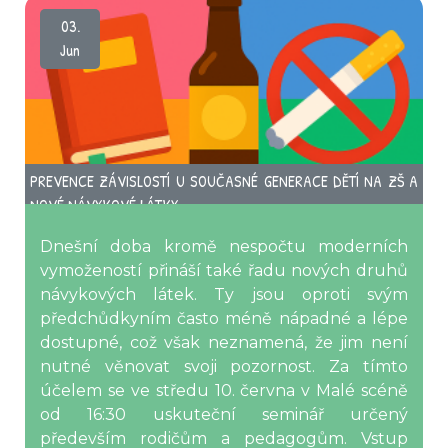
03.
Jun
PREVENCE ZÁVISLOSTÍ U SOUČASNÉ GENERACE DĚTÍ NA ZŠ A
NOVÉ NÁVYKOVÉ LÁTKY
Dnešní doba kromě nespočtu moderních
vymožeností přináší také řadu nových druhů
návykových látek. Ty jsou oproti svým
předchůdkyním často méně nápadné a lépe
dostupné, což však neznamená, že jim není
nutné věnovat svoji pozornost. Za tímto
účelem se ve středu 10. června v Malé scéně
od 16:30 uskuteční seminář určený
především rodičům a pedagogům. Vstup