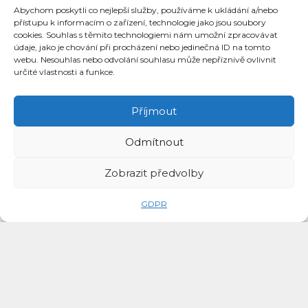
465 532 339
Abychom poskytli co nejlepší služby, používáme k ukládání a/nebo
přístupu k informacím o zařízení, technologie jako jsou soubory
marketa.hrdinova@zsnadrazni.cz
cookies. Souhlas s těmito technologiemi nám umožní zpracovávat
údaje, jako je chování při procházení nebo jedinečná ID na tomto
webu. Nesouhlas nebo odvolání souhlasu může nepříznivě ovlivnit
určité vlastnosti a funkce.
Příjmout
Odmítnout
Zobrazit předvolby
Sborovna 1. stupeň
GDPR
465 532 541
Sborovna 2. stupeň
465 536 070
Search