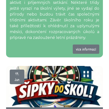
aktivit i příjemných setkání. Některé třídy
ještě vyrazí na školní výlety, jiné se vydají do
přírody nebo budou trávit čas společnými
třídními aktivitami. Závěr školního roku je
také příležitostí k ohlédnutí za uplynulými
měsíci, dokončení rozpracovaných úkolů a
přípravě na zasloužené letní prázdniny.
více informací
19.
Jun