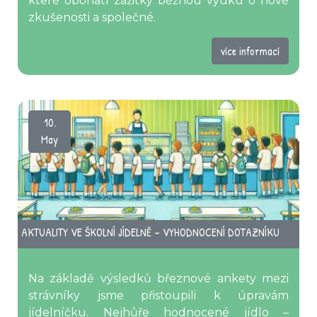
které obohatí zážitky běžnou výuku o nové
zkušenosti a společné.
více informací
10.
May
AKTUALITY VE ŠKOLNÍ JÍDELNĚ – VYHODNOCENÍ DOTAZNÍKU
Na základě výsledků březnové ankety mezi
strávníky jsme přistoupili k úpravám
jídelníčku. Nejhůře hodnocené jídlo –