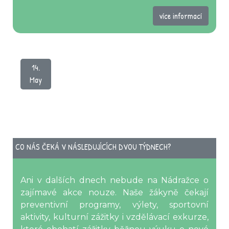
více informací
14.
May
CO NÁS ČEKÁ V NÁSLEDUJÍCÍCH DVOU TÝDNECH?
Ani v dalších dnech nebude na Nádražce o
zajímavé akce nouze. Naše žákyně čekají
preventivní programy, výlety, sportovní
aktivity, kulturní zážitky i vzdělávací exkurze,