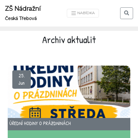
ZŠ Nádražní
NABÍDKA
Česká Třebová
Archiv aktualit
25.
Jun
ÚŘEDNÍ HODINY O PRÁZDNINÁCH