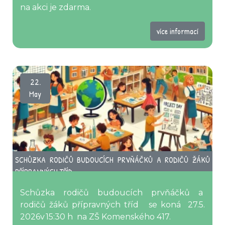
na akci je zdarma.
více informací
22.
May
SCHŮZKA RODIČŮ BUDOUCÍCH PRVŇÁČKŮ A RODIČŮ ŽÁKŮ
PŘÍPRAVNÝCH TŘÍD
Schůzka rodičů budoucích prvňáčků a
rodičů žáků přípravných tříd se koná 27.5.
2026v 15:30 h na ZŠ Komenského 417.