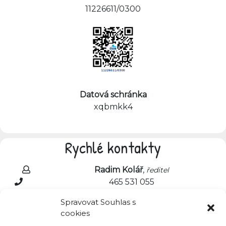
11226611/0300
Datová schránka
xqbmkk4
Rychlé kontakty
Radim Kolář
,
ředitel
465 531 055
radim.kolar@zsnadrazni.cz
Spravovat Souhlas s
cookies
Markéta Hrdinová
,
školní jídelna