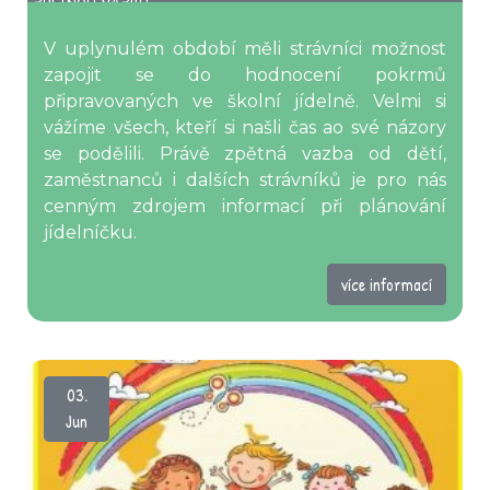
ZPĚTNOU VAZBU
V uplynulém období měli strávníci možnost
zapojit se do hodnocení pokrmů
připravovaných ve školní jídelně. Velmi si
vážíme všech, kteří si našli čas ao své názory
se podělili. Právě zpětná vazba od dětí,
zaměstnanců i dalších strávníků je pro nás
cenným zdrojem informací při plánování
jídelníčku.
více informací
03.
Jun