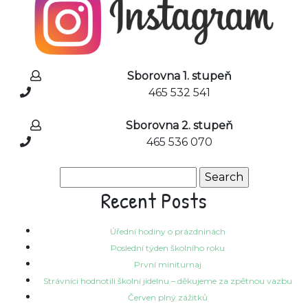
Sborovna 1. stupeň
465 532 541
Sborovna 2. stupeň
465 536 070
Search
for:
Recent Posts
Úřední hodiny o prázdninách
Poslední týden školního roku
První miniturnaj
Strávníci hodnotili školní jídelnu – děkujeme za zpětnou vazbu
Červen plný zážitků