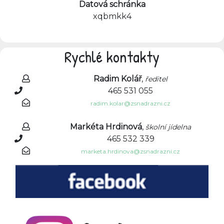
Datová schránka
xqbmkk4
Rychlé kontakty
Radim Kolář
,
ředitel
465 531 055
radim.kolar@zsnadrazni.cz
Markéta Hrdinová
,
školní jídelna
465 532 339
marketa.hrdinova@zsnadrazni.cz