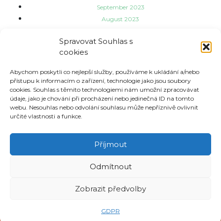
September 2023
August 2023
July 2023
Spravovat Souhlas s
June 2023
cookies
May 2023
Categories
Abychom poskytli co nejlepší služby, používáme k ukládání a/nebo
přístupu k informacím o zařízení, technologie jako jsou soubory
cookies. Souhlas s těmito technologiemi nám umožní zpracovávat
údaje, jako je chování při procházení nebo jedinečná ID na tomto
Aktuality
webu. Nesouhlas nebo odvolání souhlasu může nepříznivě ovlivnit
Informace o třídách
určité vlastnosti a funkce.
Meta
Příjmout
Log in
Odmítnout
Entries feed
Comments feed
Zobrazit předvolby
WordPress.org
GDPR
© 2018 zsnadrazni.cz