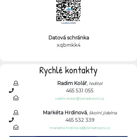
Datová schránka
xqbmkk4
Rychlé kontakty
Radim Kolář
,
ředitel
465 531 055
radim.kolar@zsnadrazni.cz
Markéta Hrdinová
,
školní jídelna
465 532 339
marketa.hrdinova@zsnadrazni.cz