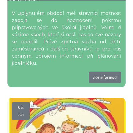
ZPĚTNOU VAZBU
V uplynulém období měli strávníci možnost
zapojit se do hodnocení pokrmů
připravovaných ve školní jídelně. Velmi si
vážíme všech, kteří si našli čas ao své názory
se podělili. Právě zpětná vazba od dětí,
zaměstnanců i dalších strávníků je pro nás
cenným zdrojem informací při plánování
jídelníčku.
více informací
03.
Jun