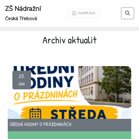
ZŠ Nádražní
NABÍDKA
Česká Třebová
Archiv aktualit
25.
Jun
ÚŘEDNÍ HODINY O PRÁZDNINÁCH