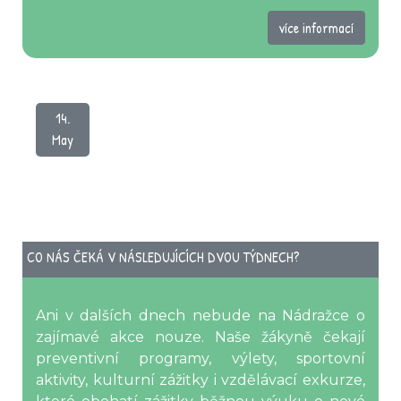
více informací
14.
May
CO NÁS ČEKÁ V NÁSLEDUJÍCÍCH DVOU TÝDNECH?
Ani v dalších dnech nebude na Nádražce o
zajímavé akce nouze. Naše žákyně čekají
preventivní programy, výlety, sportovní
aktivity, kulturní zážitky i vzdělávací exkurze,