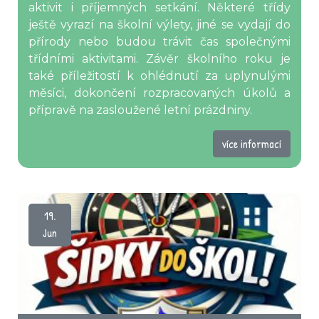
aktivit i příjemných setkání. Některé třídy
ještě vyrazí na školní výlety, jiné se vydají do
přírody nebo budou trávit čas společnými
třídními aktivitami. Závěr školního roku je
také příležitostí k ohlédnutí za uplynulými
měsíci, dokončení rozpracovaných úkolů a
přípravě na zasloužené letní prázdniny.
více informací
19.
Jun