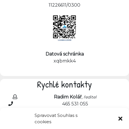
11226611/0300
Datová schránka
xqbmkk4
Rychlé kontakty
Radim Kolář
,
ředitel
465 531 055
radim.kolar@zsnadrazni.cz
Spravovat Souhlas s
cookies
Markéta Hrdinová
,
školní jídelna