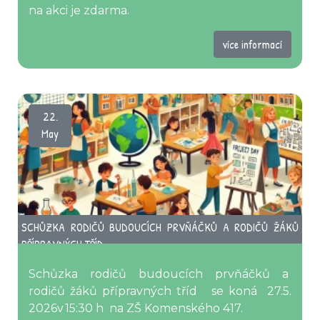
na akci je zdarma.
více informací
22.
May
SCHŮZKA RODIČŮ BUDOUCÍCH PRVŇÁČKŮ A RODIČŮ ŽÁKŮ
PŘÍPRAVNÝCH TŘÍD
Schůzka rodičů budoucích prvňáčků a
rodičů žáků přípravných tříd se koná 27.5.
2026v 15:30 h na ZŠ Komenského 417.