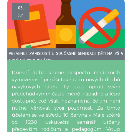
03.
Jun
PREVENCE ZÁVISLOSTÍ U SOUČASNÉ GENERACE DĚTÍ NA ZŠ A
NOVÉ NÁVYKOVÉ LÁTKY
Dnešní doba kromě nespočtu moderních
vymožeností přináší také řadu nových druhů
návykových látek. Ty jsou oproti svým
předchůdkyním často méně nápadné a lépe
dostupné, což však neznamená, že jim není
nutné věnovat svoji pozornost. Za tímto
účelem se ve středu 10. června v Malé scéně
od 16:30 uskuteční seminář určený
především rodičům a pedagogům. Vstup