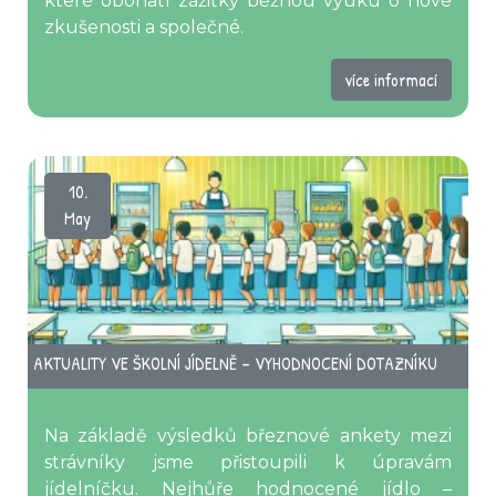
které obohatí zážitky běžnou výuku o nové
zkušenosti a společné.
více informací
10.
May
AKTUALITY VE ŠKOLNÍ JÍDELNĚ – VYHODNOCENÍ DOTAZNÍKU
Na základě výsledků březnové ankety mezi
strávníky jsme přistoupili k úpravám
jídelníčku. Nejhůře hodnocené jídlo –