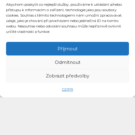
465 532 339
Abychom poskytli co nejlepší služby, používáme k ukládání a/nebo
přístupu k informacím o zařízení, technologie jako jsou soubory
marketa.hrdinova@zsnadrazni.cz
cookies. Souhlas s těmito technologiemi nám umožní zpracovávat
údaje, jako je chování při procházení nebo jedinečná ID na tomto
webu. Nesouhlas nebo odvolání souhlasu může nepříznivě ovlivnit
určité vlastnosti a funkce.
Příjmout
Odmítnout
Zobrazit předvolby
Sborovna 1. stupeň
GDPR
465 532 541
Sborovna 2. stupeň
465 536 070
Search