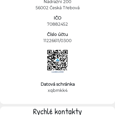
Nádražní 200
56002 Česká Třebová
IČO
70882452
Číslo účtu
11226611/0300
Datová schránka
xqbmkk4
Rychlé kontakty