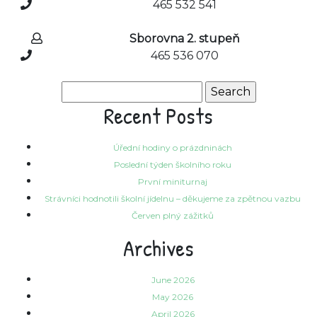
465 532 541
Sborovna 2. stupeň
465 536 070
Search
for:
Recent Posts
Úřední hodiny o prázdninách
Poslední týden školního roku
První miniturnaj
Strávníci hodnotili školní jídelnu – děkujeme za zpětnou vazbu
Červen plný zážitků
Archives
June 2026
May 2026
April 2026