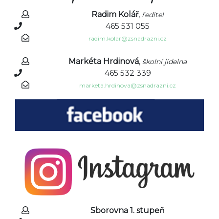
Radim Kolář
,
ředitel
465 531 055
radim.kolar@zsnadrazni.cz
Markéta Hrdinová
,
školní jídelna
465 532 339
marketa.hrdinova@zsnadrazni.cz
Sborovna 1. stupeň