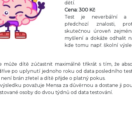
dětí.
Cena: 300 Kč
Test je neverbální a 
předchozí znalosti, pro
skutečnou úroveň zejmén
myšlení a dokáže odhalit n
kde tomu např. školní výsl
e může dítě zúčastnit maximálně třikrát s tím, že abso
jdříve po uplynutí jednoho roku od data posledního test
není brán zřetel a dítě přijde o platný pokus.
 výsledku považuje Mensa za důvěrnou a dostane ji p
stované osoby do dvou týdnů od data testování.