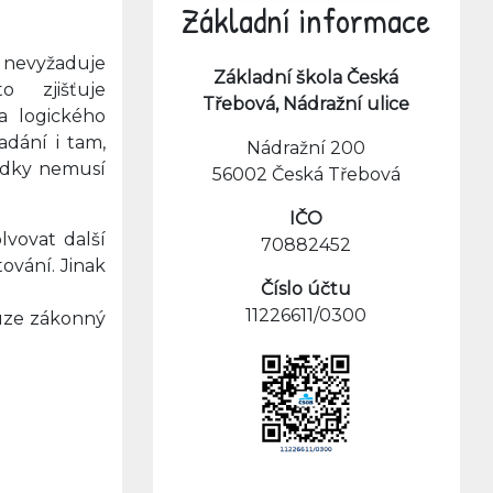
Základní informace
nevyžaduje
Základní škola Česká
to zjišťuje
Třebová, Nádražní ulice
a logického
adání i tam,
Nádražní 200
edky nemusí
56002 Česká Třebová
IČO
lvovat další
70882452
ování. Jinak
Číslo účtu
11226611/0300
ouze zákonný