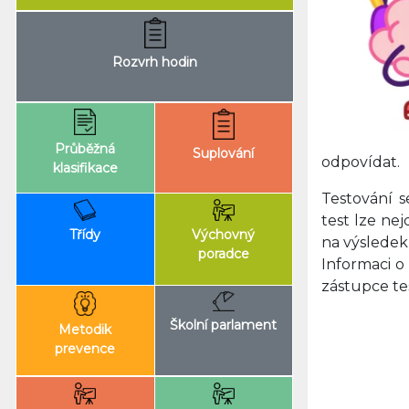
Rozvrh hodin
Průběžná
Suplování
odpovídat.
klasifikace
Testování s
test lze ne
Výchovný
Třídy
na výsledek 
poradce
Informaci o
zástupce te
Školní parlament
Metodik
prevence