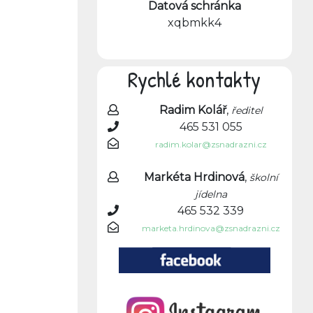
Datová schránka
xqbmkk4
Rychlé kontakty
Radim Kolář
,
ředitel
465 531 055
radim.kolar@zsnadrazni.cz
Markéta Hrdinová
,
školní
jídelna
465 532 339
marketa.hrdinova@zsnadrazni.cz