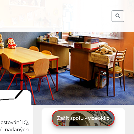
Začít spolu - videoklip
estování IQ,
ní nadaných