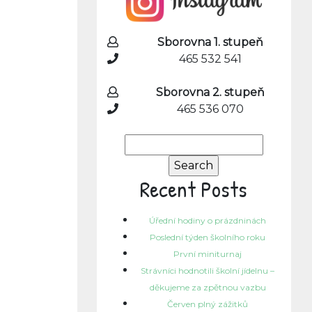
Sborovna 1. stupeň
465 532 541
Sborovna 2. stupeň
465 536 070
Search
for:
Recent Posts
Úřední hodiny o prázdninách
Poslední týden školního roku
První miniturnaj
Strávníci hodnotili školní jídelnu –
děkujeme za zpětnou vazbu
Červen plný zážitků