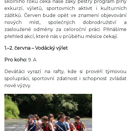
školního roku čeká naše žáky pestrý program plný
exkurzí, výletů, sportovních aktivit i kulturních
zážitků. Červen bude opět ve znamení objevování
nových míst, společných dobrodružství a
zasloužené odměny za celoroční práci. Přinášíme
přehled akcí, které nás v průběhu měsíce čekají.
1.–2. června – Vodácký výlet
Pro koho:
9. A
Deváťáci vyrazí na rafty, kde si prověří týmovou
spolupráci, sportovní zdatnost i schopnost zvládat
nové výzvy.