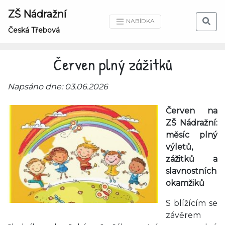
ZŠ Nádražní
NABÍDKA
Česká Třebová
Červen plný zážitků
Napsáno dne: 03.06.2026
Červen na
ZŠ Nádražní:
měsíc plný
výletů,
zážitků a
slavnostních
okamžiků
S blížícím se
závěrem