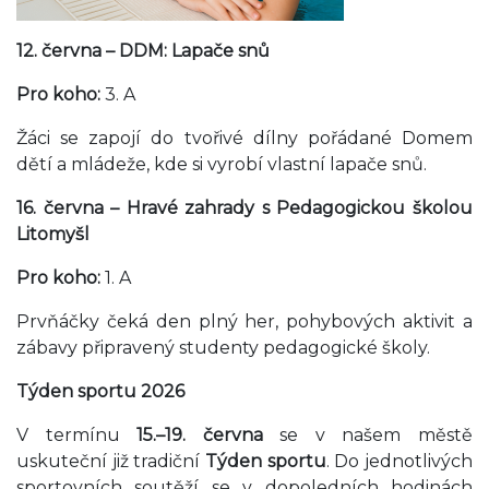
12. června – DDM: Lapače snů
Pro koho:
3. A
Žáci se zapojí do tvořivé dílny pořádané Domem
dětí a mládeže, kde si vyrobí vlastní lapače snů.
16. června – Hravé zahrady s Pedagogickou školou
Litomyšl
Pro koho:
1. A
Prvňáčky čeká den plný her, pohybových aktivit a
zábavy připravený studenty pedagogické školy.
Týden sportu 2026
V termínu
15.–19. června
se v našem městě
uskuteční již tradiční
Týden sportu
. Do jednotlivých
sportovních soutěží se v dopoledních hodinách