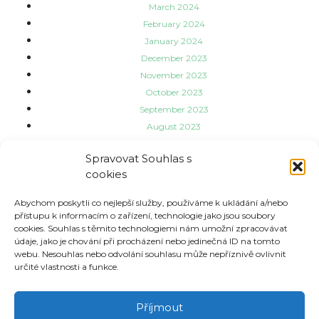
March 2024
February 2024
January 2024
December 2023
November 2023
October 2023
September 2023
August 2023
July 2023
Spravovat Souhlas s
June 2023
cookies
May 2023
Categories
Abychom poskytli co nejlepší služby, používáme k ukládání a/nebo
přístupu k informacím o zařízení, technologie jako jsou soubory
cookies. Souhlas s těmito technologiemi nám umožní zpracovávat
údaje, jako je chování při procházení nebo jedinečná ID na tomto
Aktuality
webu. Nesouhlas nebo odvolání souhlasu může nepříznivě ovlivnit
Informace o třídách
určité vlastnosti a funkce.
Meta
Příjmout