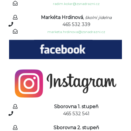
radim.kolar@zsnadrazni.cz
Markéta Hrdinová
,
školní jídelna
465 532 339
marketa.hrdinova@zsnadrazni.cz
Sborovna 1. stupeň
465 532 541
Sborovna 2. stupeň