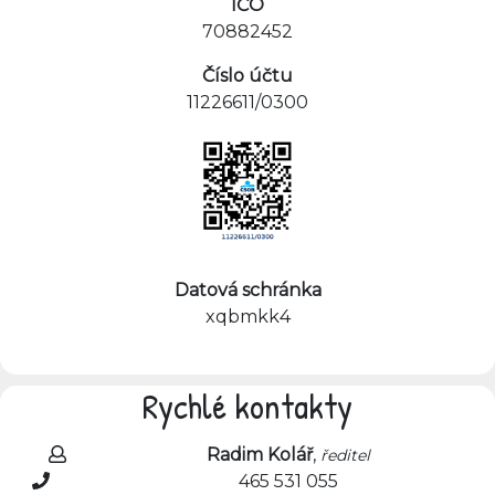
IČO
70882452
Číslo účtu
11226611/0300
Datová schránka
xqbmkk4
Rychlé kontakty
Radim Kolář
,
ředitel
465 531 055