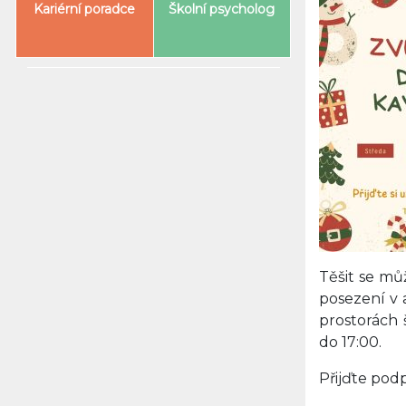
Kariérní poradce
Školní psycholog
Těšit se mů
posezení v 
prostorách 
do 17:00.
Přijďte podp