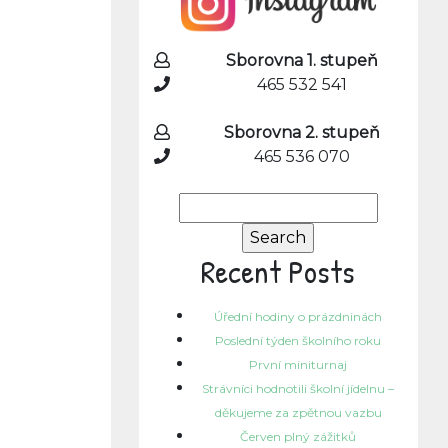
Sborovna 1. stupeň
465 532 541
Sborovna 2. stupeň
465 536 070
Search
for:
Recent Posts
Úřední hodiny o prázdninách
Poslední týden školního roku
První miniturnaj
Strávníci hodnotili školní jídelnu –
děkujeme za zpětnou vazbu
Červen plný zážitků