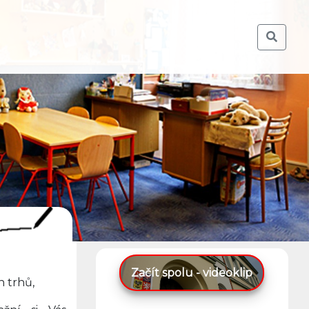
Začít spolu - videoklip
h trhů,