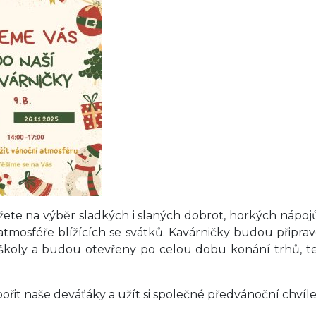
žete na výběr sladkých i slaných dobrot, horkých nápoj
atmosféře blížících se svátků. Kavárničky budou připra
školy a budou otevřeny po celou dobu konání trhů, t
ořit naše deváťáky a užít si společné předvánoční chvíle