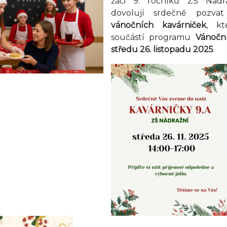
žáci 9. ročníků ZŠ Nádr
dovolují srdečně pozva
vánočních kavárniček
, k
součástí programu
Vánočn
středu 26. listopadu 2025
.