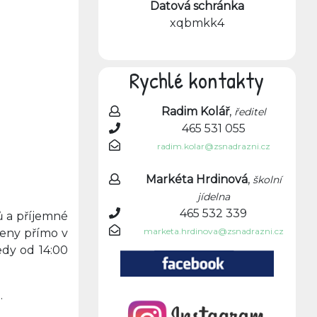
Datová schránka
xqbmkk4
Rychlé kontakty
Radim Kolář
,
ředitel
465 531 055
radim.kolar@zsnadrazni.cz
Markéta Hrdinová
,
školní
jídelna
465 532 339
ů a příjemné
marketa.hrdinova@zsnadrazni.cz
veny přímo v
edy od 14:00
.