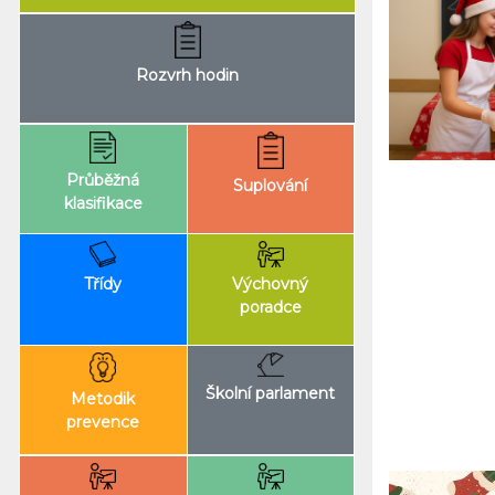
Rozvrh hodin
Průběžná
Suplování
klasifikace
Výchovný
Třídy
poradce
Školní parlament
Metodik
prevence