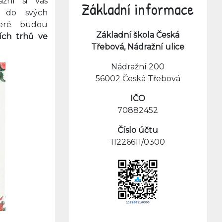
ažní si Vás
Základní informace
t do svých
teré budou
Základní škola Česká
ích trhů ve
Třebová, Nádražní ulice
Nádražní 200
56002 Česká Třebová
IČO
70882452
Číslo účtu
11226611/0300