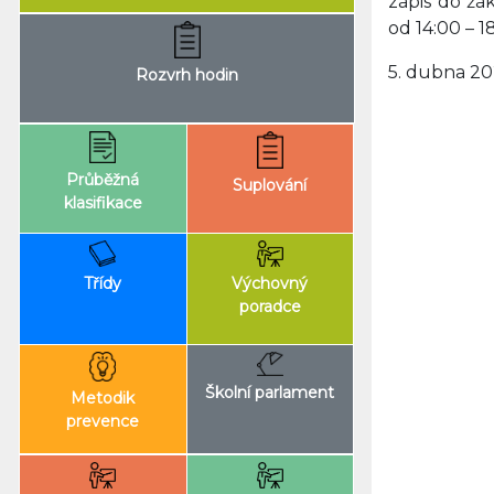
zápis do ž
od 14:00 – 1
5. dubna 20
Rozvrh hodin
Průběžná
Suplování
klasifikace
Výchovný
Třídy
poradce
Školní parlament
Metodik
prevence