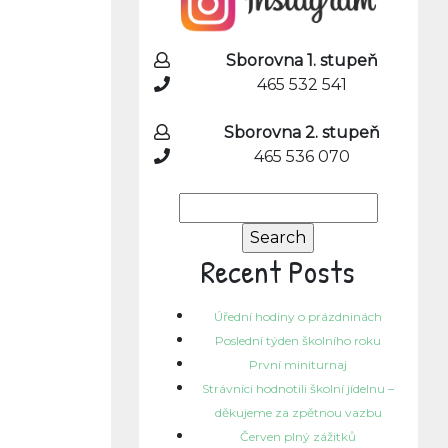
Sborovna 1. stupeň
465 532 541
Sborovna 2. stupeň
465 536 070
Search
for:
Recent Posts
Úřední hodiny o prázdninách
Poslední týden školního roku
První miniturnaj
Strávníci hodnotili školní jídelnu –
děkujeme za zpětnou vazbu
Červen plný zážitků