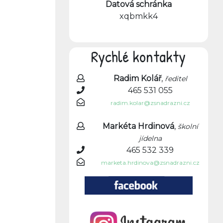
Datová schránka
xqbmkk4
Rychlé kontakty
Radim Kolář
,
ředitel
465 531 055
radim.kolar@zsnadrazni.cz
Markéta Hrdinová
,
školní
jídelna
465 532 339
marketa.hrdinova@zsnadrazni.cz