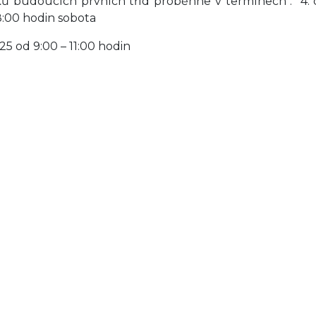
áků budoucích prvních tříd proběhne v termínech : 4.
8:00 hodin sobota
25 od 9:00 – 11:00 hodin